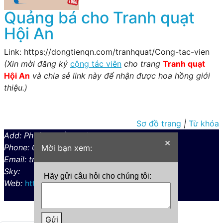
Quảng bá cho Tranh quạt
Hội An
Link: https://dongtienqn.com/tranhquat/Cong-tac-vien
(Xin mời đăng ký
cộng tác viên
cho trang
Tranh quạt
Hội An
và chia sẻ link này để nhận được hoa hồng giới
thiệu.)
Sơ đồ trang
|
Từ khóa
Add: Phường Cẩm Phô, ,
×
Phone: 0352858246
Mời bạn xem:
Email: tranhquathoian@gmail.com
Sky:
Hãy gửi câu hỏi cho chúng tôi:
Web:
https://dongtienqn.com/tranhquat