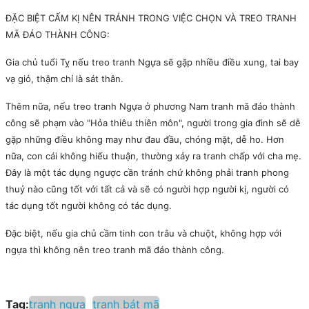
ĐẶC BIỆT CẤM KỊ NÊN TRÁNH TRONG VIỆC CHỌN VÀ TREO TRANH
MÃ ĐÁO THÀNH CÔNG:
Gia chủ tuổi Tỵ nếu treo tranh Ngựa sẽ gặp nhiều điều xung, tai bay
vạ gió, thậm chí là sát thân.
Thêm nữa, nếu treo tranh Ngựa ở phương Nam tranh mã đáo thành
công sẽ phạm vào "Hỏa thiêu thiên môn", người trong gia đình sẽ dễ
gặp những điều không may như đau đầu, chóng mặt, dễ ho. Hơn
nữa, con cái không hiếu thuận, thường xảy ra tranh chấp với cha mẹ.
Đây là một tác dụng ngược cần tránh chứ không phải tranh phong
thuỷ nào cũng tốt với tất cả và sẽ có người hợp người kị, người có
tác dụng tốt người không có tác dụng.
Đặc biệt, nếu gia chủ cầm tinh con trâu và chuột, không hợp với
ngựa thì không nên treo tranh mã đáo thành công.
Tag:
tranh ngựa
tranh bát mã