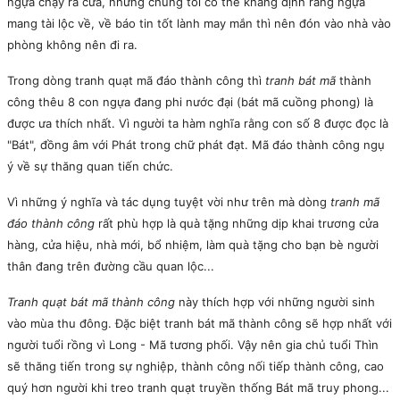
ngựa chạy ra cửa, nhưng chúng tôi có thể khẳng định rằng ngựa
mang tài lộc về, về báo tin tốt lành may mắn thì nên đón vào nhà vào
phòng không nên đi ra.
Trong dòng tranh quạt mã đáo thành công thì
tranh bát mã
thành
công thêu 8 con ngựa đang phi nước đại (bát mã cuồng phong) là
được ưa thích nhất. Vì người ta hàm nghĩa rằng con số 8 được đọc là
"Bát", đồng âm với Phát trong chữ phát đạt. Mã đáo thành công ngụ
ý về sự thăng quan tiến chức.
Vì những ý nghĩa và tác dụng tuyệt vời như trên mà dòng
tranh mã
đáo thành công
rất phù hợp là quà tặng những dịp khai trương cửa
hàng, cửa hiệu, nhà mới, bổ nhiệm, làm quà tặng cho bạn bè người
thân đang trên đường cầu quan lộc...
Tranh quạt bát mã thành công
này thích hợp với những người sinh
vào mùa thu đông. Đặc biệt tranh bát mã thành công sẽ hợp nhất với
người tuổi rồng vì Long - Mã tương phối. Vậy nên gia chủ tuổi Thìn
sẽ thăng tiến trong sự nghiệp, thành công nối tiếp thành công, cao
quý hơn người khi treo tranh quạt truyền thống Bát mã truy phong...