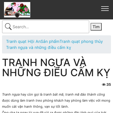
Tranh quạt Hội An
Sản phẩm
Tranh quạt phong thủy
Tranh ngựa và những điều cấm kỵ
TRANH NGỰA VÀ
NHỮNG ĐIỀU CẤM KỴ
:
35

Tranh ngựa
hay còn gọi là
tranh bát mã
,
tranh mã đáo thành công
được dùng làm
tranh treo phòng khách
hay phòng làm việc với mong
muốn cát vận hanh thông, vạn sự tốt lành.
Ông cha ta ngay từ xưa đã rút ra được những đặc tính quý của loài