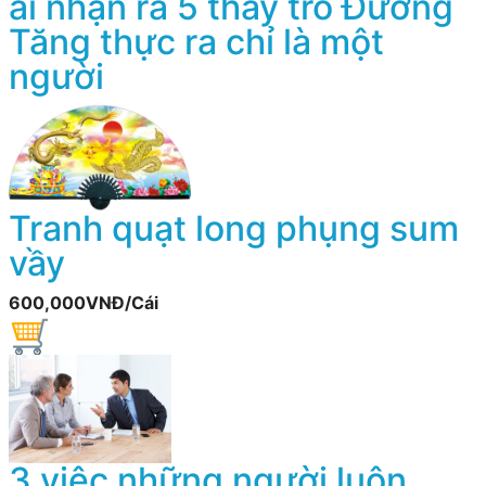
ai nhận ra 5 thầy trò Đường
Tăng thực ra chỉ là một
người
Tranh quạt long phụng sum
vầy
600,000VNĐ/Cái
3 việc những người luôn