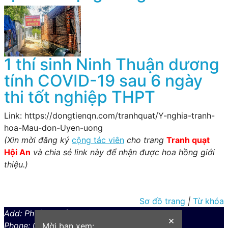
1 thí sinh Ninh Thuận dương
tính COVID-19 sau 6 ngày
thi tốt nghiệp THPT
Link: https://dongtienqn.com/tranhquat/Y-nghia-tranh-
hoa-Mau-don-Uyen-uong
(Xin mời đăng ký
cộng tác viên
cho trang
Tranh quạt
Hội An
và chia sẻ link này để nhận được hoa hồng giới
thiệu.)
Sơ đồ trang
|
Từ khóa
Add: Phường Cẩm Phô, ,
×
Phone: 0352858246
Mời bạn xem: