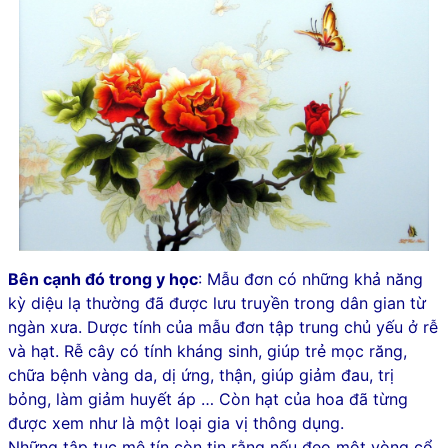
Bên cạnh đó trong y học
: Mẫu đơn có những khả năng
kỳ diệu lạ thường đã được lưu truyền trong dân gian từ
ngàn xưa. Dược tính của mẫu đơn tập trung chủ yếu ở rễ
và hạt. Rễ cây có tính kháng sinh, giúp trẻ mọc răng,
chữa bệnh vàng da, dị ứng, thận, giúp giảm đau, trị
bỏng, làm giảm huyết áp … Còn hạt của hoa đã từng
được xem như là một loại gia vị thông dụng.
Những tập tục mê tín còn tin rằng nếu đeo một vòng cổ